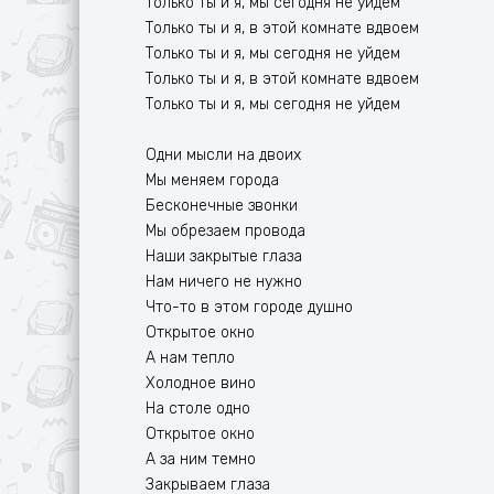
Только ты и я, мы сегодня не уйдем
Ф
T
Только ты и я, в этой комнате вдвоем
Только ты и я, мы сегодня не уйдем
Х
U
Только ты и я, в этой комнате вдвоем
Только ты и я, мы сегодня не уйдем
Ц
V
Ч
W
Одни мысли на двоих
Мы меняем города
Ш
X
Бесконечные звонки
Ю
Y
Мы обрезаем провода
Наши закрытые глаза
Я
Z
Нам ничего не нужно
Что-то в этом городе душно
Открытое окно
А нам тепло
Холодное вино
На столе одно
Открытое окно
А за ним темно
Закрываем глаза