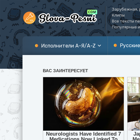
Зарубежная, 
Клипы
Все тексты п
Популярные и
Русские
Исполнители А-Я/A-Z
А
A
Б
B
В
C
Г
D
Д
E
Е
F