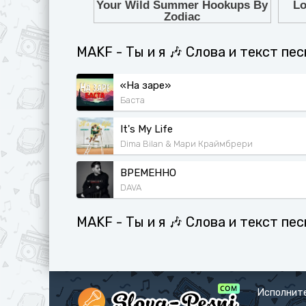
MAKF - Ты и я 🎶 Слова и текст пес
«На заре»
Баста
It's My Life
Dima Bilan & Мари Краймбрери
ВРЕМЕННО
DAVA
MAKF - Ты и я 🎶 Слова и текст пе
Исполнит