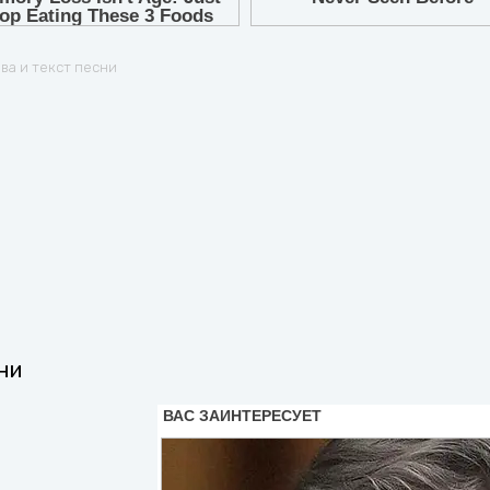
7
8
ова и текст песни
9
сни