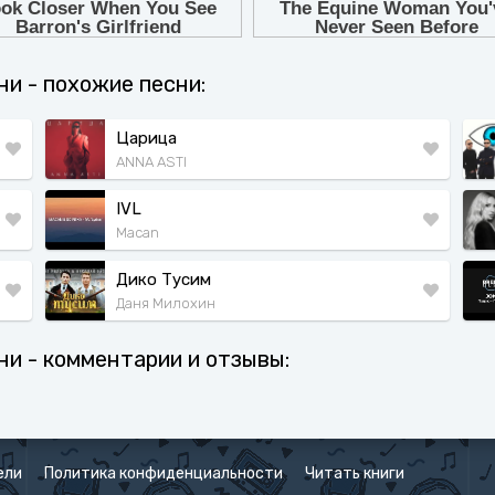
ни - похожие песни:
Царица
ANNA ASTI
IVL
Macan
Дико Тусим
Даня Милохин
сни - комментарии и отзывы:
ели
Политика конфиденциальности
Читать книги