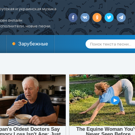
русская и украинская музыка
есен онлайн
сполнители, новые песни.
Зарубежные
1
2
3
4
5
6