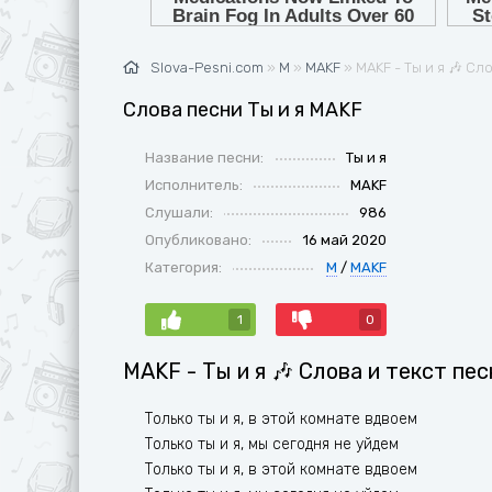
Ж
G
З
H
Slova-Pesni.com
»
М
»
MAKF
» MAKF - Ты и я 🎶 Сл
И
I
Слова песни Ты и я MAKF
К
J
Название песни:
Ты и я
Л
K
Исполнитель:
MAKF
М
L
Слушали:
986
Н
M
Опубликовано:
16 май 2020
Категория:
М
/
MAKF
О
N
П
O
1
0
Р
P
MAKF - Ты и я 🎶 Слова и текст пе
С
Q
Только ты и я, в этой комнате вдвоем
Т
R
Только ты и я, мы сегодня не уйдем
Только ты и я, в этой комнате вдвоем
У
S