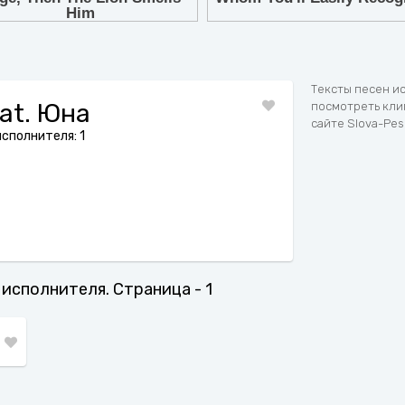
7
8
9
Тексты песен ис
at. Юна
посмотреть клип
сайте Slova-Pes
сполнителя: 1
 исполнителя. Страница - 1