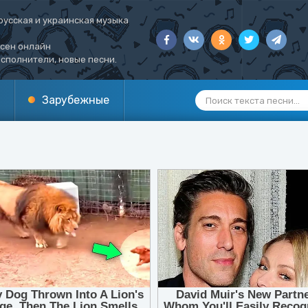
русская и украинская музыка
есен онлайн
сполнители, новые песни.
Зарубежные
1
2
3
4
5
6