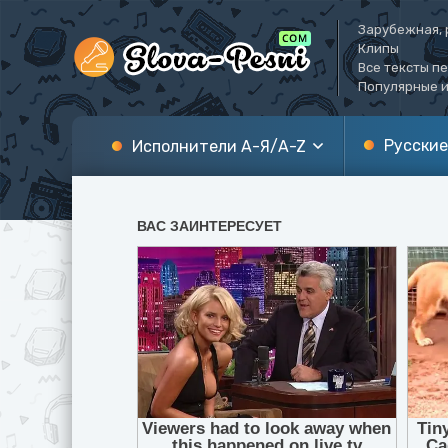
Зарубежная, 
Клипы
Все тексты п
Популярные и
Русские
Исполнители А-Я/A-Z
А
A
Б
B
В
C
Г
D
Д
E
Е
F