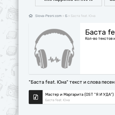
Ж
G
З
H
Slova-Pesni.com
»
Б
» Баста feat. Юна
И
I
К
J
Баста fe
Л
K
Кол-во текстов и
М
L
Н
M
О
N
П
O
"Баста feat. Юна" текст и слова песен
Р
P
С
Q
Мастер и Маргарита (OST "Я И УДА")
Баста feat. Юна
Т
R
У
S