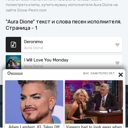
посмотреть клипы, купить музыку исполнителя Aura Dione на
сайте Slova-Pesni.com
"Aura Dione" текст и слова песен исполнителя.
Страница - 1
Geronimo
Aura Dione
I Will Love You Monday
Aura Dione
Исполнители
Политика конфиденциальности
Читать книги
© slova-pesni.com 2020 - 2026 По любым вопросам
оброащайтесь на почту
slovapesni.com@gmail.com