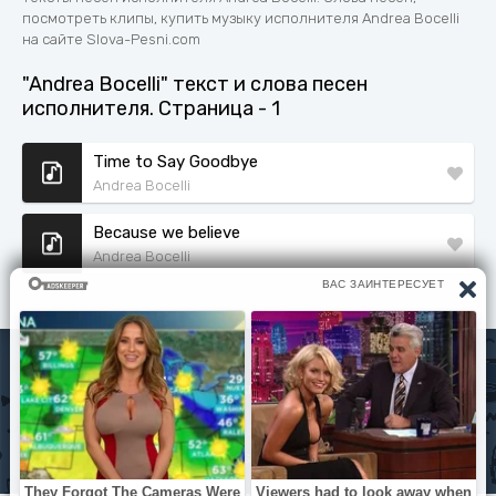
посмотреть клипы, купить музыку исполнителя Andrea Bocelli
на сайте Slova-Pesni.com
"Andrea Bocelli" текст и слова песен
исполнителя. Страница - 1
Time to Say Goodbye
Andrea Bocelli
Because we believe
Andrea Bocelli
Исполнители
Политика конфиденциальности
Читать книги
© slova-pesni.com 2020 - 2026 По любым вопросам
оброащайтесь на почту
slovapesni.com@gmail.com