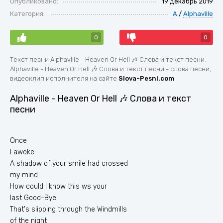
Опубликовано:
19 декабрь 2019
Категория:
A
/
Alphaville
0
0
Текст песни Alphaville - Heaven Or Hell 🎶 Слова и текст песни.
Alphaville - Heaven Or Hell 🎶 Слова и текст песни - слова песни,
видеоклип исполнителя на сайте
Slova-Pesni.com
Alphaville - Heaven Or Hell 🎶 Слова и текст
песни
Once
I awoke
A shadow of your smile had crossed
my mind
How could I know this ws your
last Good-Bye
That's slipping through the Windmills
of the night