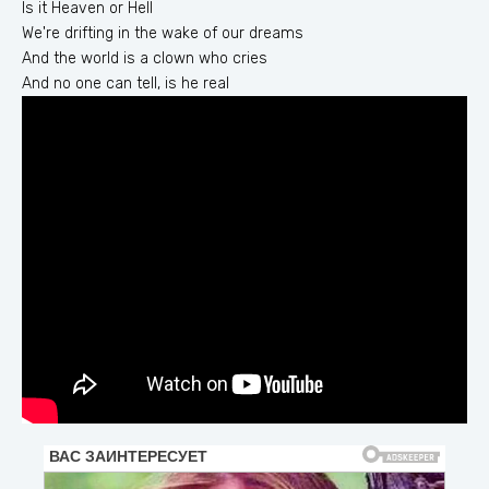
Is it Heaven or Hell
We're drifting in the wake of our dreams
And the world is a clown who cries
And no one can tell, is he real