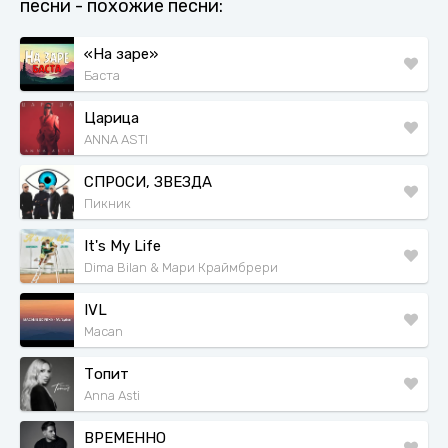
песни - похожие песни:
«На заре»
Баста
Царица
ANNA ASTI
СПРОСИ, ЗВЕЗДА
Пикник
It's My Life
Dima Bilan & Мари Краймбрери
IVL
Macan
Топит
Anna Asti
ВРЕМЕННО