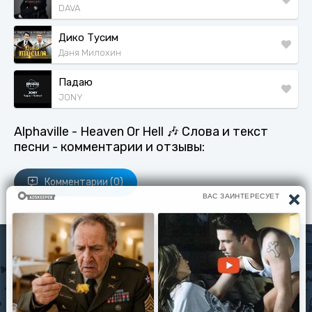
DAVA
Дико Тусим
Даня Милохин
Падаю
JONY
Alphaville - Heaven Or Hell 🎶 Слова и текст
песни - комментарии и отзывы:
Комментарии (0)
Исполнители
Политика конфиденциальности
Читать книги
© slova-pesni.com 2020 - 2026 По любым вопросам
оброащайтесь на почту
slovapesni.com@gmail.com