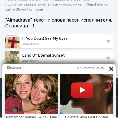
посмотреть клипы, купить музыку исполнителя Almadrava на
сайте Slova-Pesni.com
"Almadrava" текст и слова песен исполнителя.
Страница - 1
If You Could See My Eyes
Almadrava
Land Of Eternal Sunset
Almadrava
Исполнители
Политика конфиденциальности
Читать книги
© slova-pesni.com 2020 - 2026 По любым вопросам
оброащайтесь на почту
slovapesni.com@gmail.com