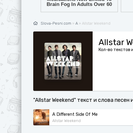
Ж
G
З
H
И
I
Slova-Pesni.com
»
A
» Allstar Weekend
К
J
Allstar 
Л
K
Кол-во текстов 
М
L
Н
M
О
N
П
O
Р
P
"Allstar Weekend" текст и слова песен
С
Q
A Different Side Of Me
Т
R
Allstar Weekend
У
S