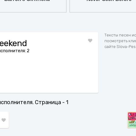
7
8
9
Тексты песен ис
Weekend
посмотреть клип
сайте Slova-Pes
исполнителя: 2
 исполнителя. Страница - 1