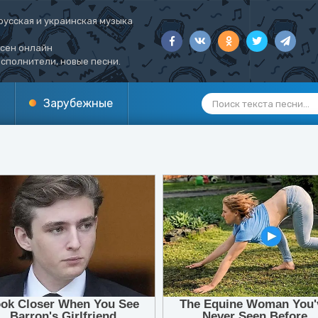
русская и украинская музыка
есен онлайн
сполнители, новые песни.
Зарубежные
1
2
3
4
5
6