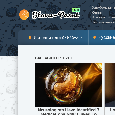
Зарубежная, 
Клипы
Все тексты п
Популярные и
Русские
Исполнители А-Я/A-Z
А
A
Б
B
В
C
Г
D
Д
E
Е
F