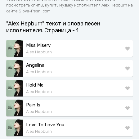
посмотреть клипы, купить музыку исполнителя Alex Hepburn на
сайте Slova-Pesni.com
"Alex Hepburn" текст и слова песен
исполнителя. Страница - 1
Miss Misery
Alex Hepburn
Angelina
Alex Hepburn
Hold Me
Alex Hepburn
Pain Is
Alex Hepburn
Love To Love You
Alex Hepburn