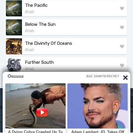
The Pacific
Ahab
Below The Sun
Ahab
The Divinity Of Oceans
Ahab
Further South
Ahab
Исполнители
Политика конфиденциальности
Читать книги
© slova-pesni.com 2020 - 2026 По любым вопросам
оброащайтесь на почту
slovapesni.com@gmail.com