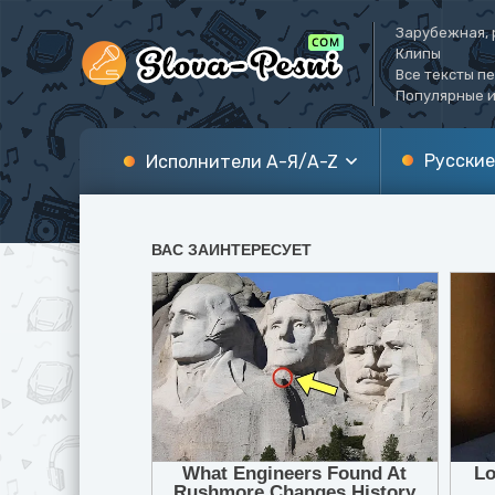
Зарубежная, 
Клипы
Все тексты п
Популярные и
Русские
Исполнители А-Я/A-Z
А
A
Б
B
В
C
Г
D
Д
E
Е
F