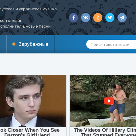
русская и украинская музыка
есен онлайн
сполнители, новые песни.
Зарубежные
1
2
3
4
5
6