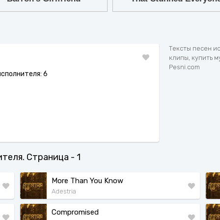
7
8
9
Тексты песен ис
клипы, купить м
Pesni.com
исполнителя: 6
ителя. Страница - 1
More Than You Know
Adestria
Compromised