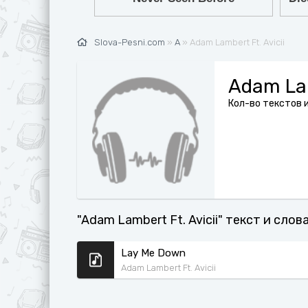
Ж
G
З
H
Slova-Pesni.com
»
A
» Adam Lambert Ft. Avicii
И
I
К
J
Adam Lam
Л
K
Кол-во текстов и
М
L
Н
M
О
N
П
O
"Adam Lambert Ft. Avicii" текст и сло
Р
P
С
Q
Lay Me Down
Adam Lambert Ft. Avicii
Т
R
У
S