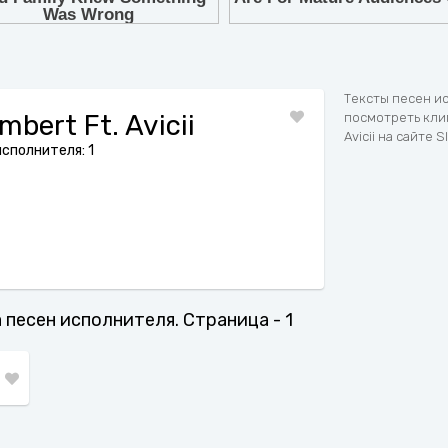
7
8
9
Тексты песен ис
bert Ft. Avicii
посмотреть клип
Avicii на сайте 
сполнителя: 1
ва песен исполнителя. Страница - 1