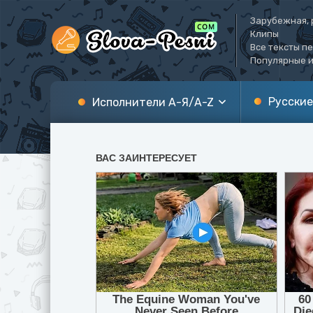
Зарубежная, 
Клипы
Все тексты п
Популярные и
Русские
Исполнители А-Я/A-Z
А
A
Б
B
В
C
Г
D
Д
E
Е
F