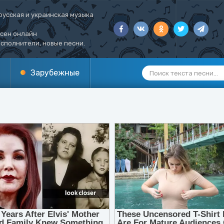
русская и украинская музыка
есен онлайн
сполнители, новые песни.
Зарубежные
1
2
3
4
5
6