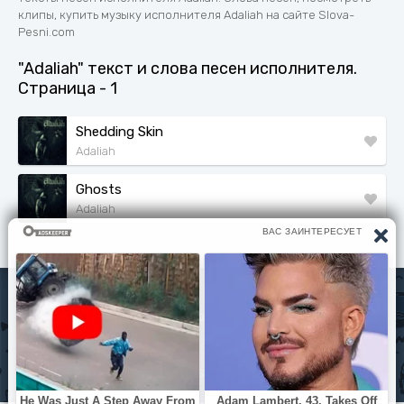
клипы, купить музыку исполнителя Adaliah на сайте Slova-
Pesni.com
"Adaliah" текст и слова песен исполнителя.
Страница - 1
Shedding Skin
Adaliah
Ghosts
Adaliah
Исполнители
Политика конфиденциальности
Читать книги
© slova-pesni.com 2020 - 2026 По любым вопросам
оброащайтесь на почту
slovapesni.com@gmail.com