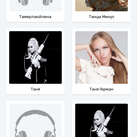
ТамерланАлена
Танцы Минус
Таня
Таня Герман