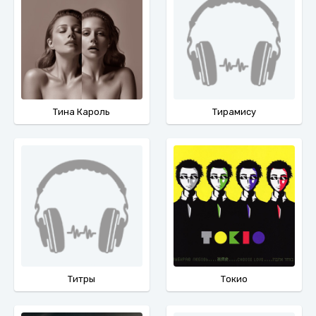
Тина Кароль
Тирамису
Титры
Токио