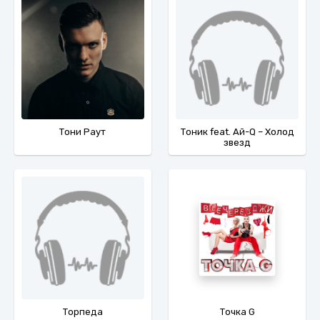
Тони Раут
Тоник feat. Ай-Q – Холод
звезд
Торпеда
Точка G