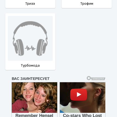
Тризэ
Трофим
Турбомода