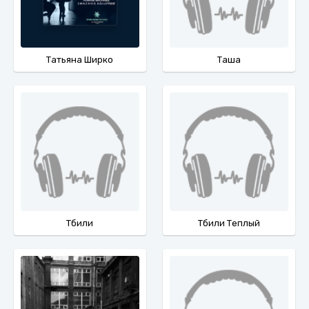
Татьяна Ширко
Таша
Тбили
Тбили Теплый