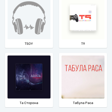
TSOY
Т9
Та Сторона
Табула Раса