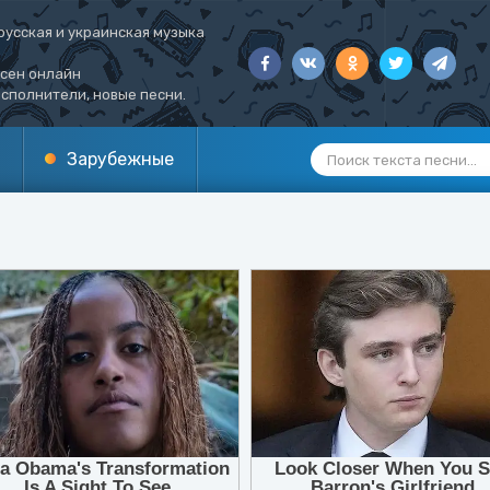
русская и украинская музыка
есен онлайн
сполнители, новые песни.
Зарубежные
1
2
3
4
5
6