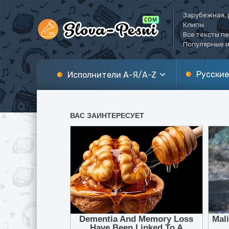
Зарубежная, 
Клипы
Все тексты п
Популярные и
Русские
Исполнители А-Я/A-Z
А
A
Б
B
В
C
Г
D
Д
E
Е
F