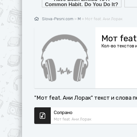
Ж
G
З
H
Slova-Pesni.com
»
М
» Мот feat. Ани Лорак
И
I
К
J
Мот feat
Л
K
Кол-во текстов и
М
L
Н
M
О
N
П
O
"Мот feat. Ани Лорак" текст и слова 
Р
P
С
Q
Сопрано
Мот feat. Ани Лорак
Т
R
У
S