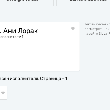
7
8
9
Тексты песен ис
. Ани Лорак
посмотреть клип
на сайте Slova-
сполнителя: 1
песен исполнителя. Страница - 1