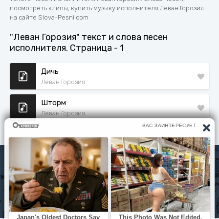
посмотреть клипы, купить музыку исполнителя Леван Горозия
на сайте Slova-Pesni.com
"Леван Горозия" текст и слова песен
исполнителя. Страница - 1
Дичь
Леван Горозия
Шторм
Леван Горозия
Исполнители
Политика конфиденциальности
Читать книги
© slova-pesni.com 2020 - 2026 По любым вопросам
оброащайтесь на почту
slovapesni.com@gmail.com