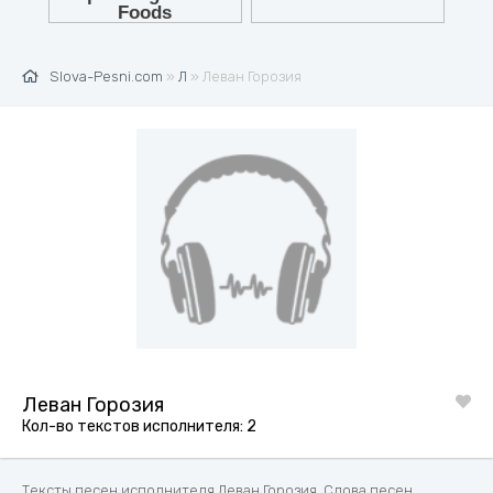
Slova-Pesni.com
»
Л
» Леван Горозия
Леван Горозия
Кол-во текстов исполнителя: 2
Тексты песен исполнителя Леван Горозия. Слова песен,