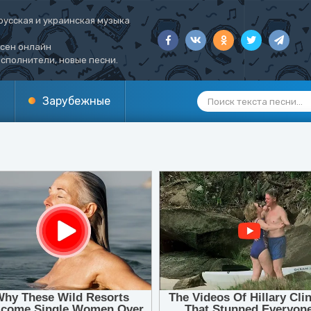
русская и украинская музыка
есен онлайн
сполнители, новые песни.
Зарубежные
1
2
3
4
5
6