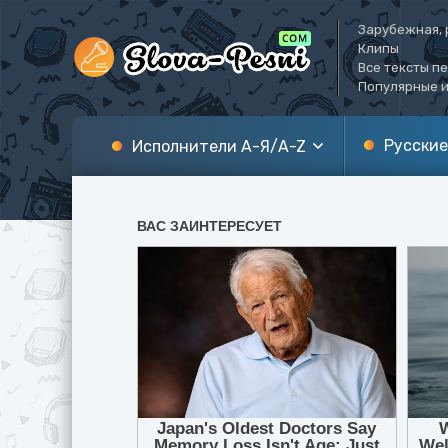
Зарубежная, 
Клипы
Все тексты п
Популярные и
Русские
Исполнители А-Я/A-Z
А
A
Б
B
В
C
Г
D
Д
E
Е
F