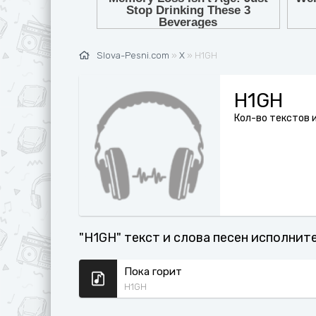
Ж
G
З
H
И
I
Slova-Pesni.com
»
Х
» H1GH
К
J
H1GH
Л
K
Кол-во текстов и
М
L
Н
M
О
N
П
O
Р
P
"H1GH" текст и слова песен исполните
С
Q
Пока горит
Т
R
H1GH
У
S