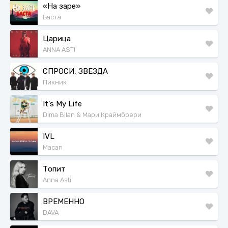
«На заре»
Баста
Царица
ANNA ASTI
СПРОСИ, ЗВЕЗДА
Пикник
It's My Life
Dima Bilan & Мари Краймбрери
IVL
Macan
Топит
Anna Asti
ВРЕМЕННО
DAVA