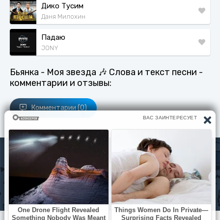
Дико Тусим
Даня Милохин
Падаю
JONY
Бьянка - Моя звезда 🎶 Слова и текст песни -
комментарии и отзывы:
Комментарии (0)
Исполнители
Политика конфиденциальности
Читать книги
© slova-pesni.com 2020 - 2026 По любым вопросам
оброащайтесь на почту
slovapesni.com@gmail.com