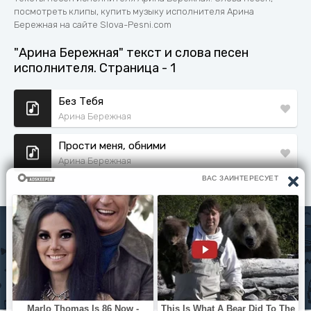
посмотреть клипы, купить музыку исполнителя Арина
Бережная на сайте Slova-Pesni.com
"Арина Бережная" текст и слова песен
исполнителя. Страница - 1
Без Тебя
Арина Бережная
Прости меня, обними
Арина Бережная
Исполнители
Политика конфиденциальности
Читать книги
© slova-pesni.com 2020 - 2026 По любым вопросам
оброащайтесь на почту
slovapesni.com@gmail.com