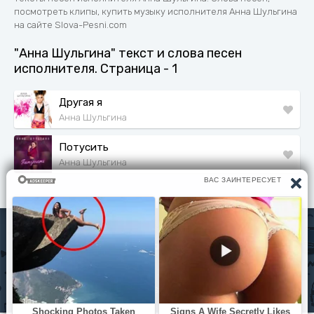
посмотреть клипы, купить музыку исполнителя Анна Шульгина
на сайте Slova-Pesni.com
"Анна Шульгина" текст и слова песен
исполнителя. Страница - 1
Другая я
Анна Шульгина
Потусить
Анна Шульгина
Исполнители
Политика конфиденциальности
Читать книги
© slova-pesni.com 2020 - 2026 По любым вопросам
оброащайтесь на почту
slovapesni.com@gmail.com