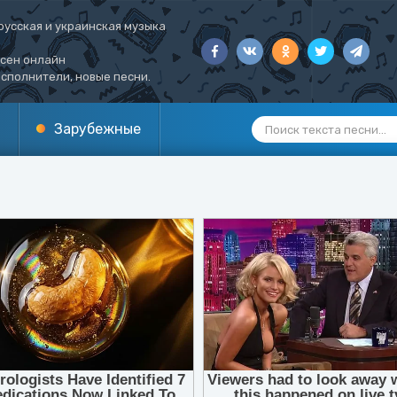
русская и украинская музыка
есен онлайн
сполнители, новые песни.
Зарубежные
1
2
3
4
5
6