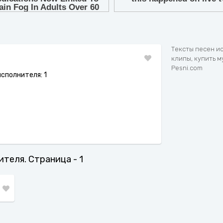
7
8
9
Тексты песен и
клипы, купить м
Pesni.com
сполнителя: 1
ителя. Страница - 1