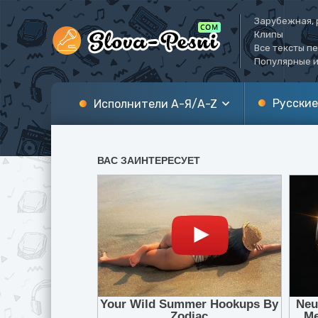
Зарубежная, 
Клипы
Все тексты п
Популярные и
Русские
Исполнители А-Я/A-Z
А
A
Б
B
В
C
Г
D
Д
E
Е
F