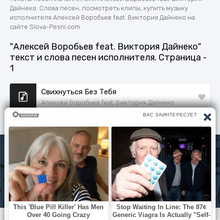
Дайнеко. Слова песен, посмотреть клипы, купить музыку
исполнителя Алексей Воробьев feat. Виктория Дайнеко на
сайте Slova-Pesni.com
"Алексей Воробьев feat. Виктория Дайнеко"
текст и слова песен исполнителя. Страница -
1
Свихнуться Без Тебя
Алексей Воробьев feat. Виктория Дайнеко
Исполнители
Политика конфиденциальности
Читать книги
© slova-pesni.com 2020 - 2026 По любым вопросам
оброащайтесь на почту
slovapesni.com@gmail.com