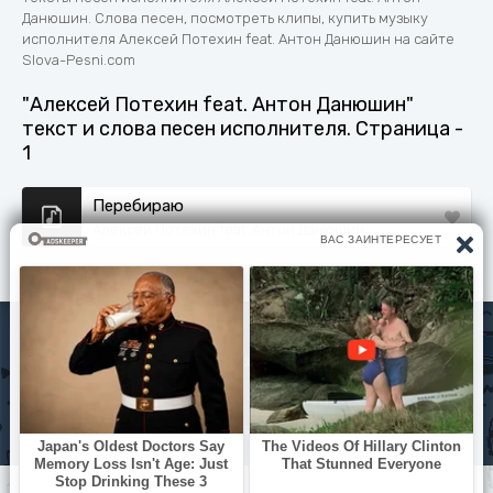
Данюшин. Слова песен, посмотреть клипы, купить музыку
исполнителя Алексей Потехин feat. Антон Данюшин на сайте
Slova-Pesni.com
"Алексей Потехин feat. Антон Данюшин"
текст и слова песен исполнителя. Страница -
1
Перебираю
Алексей Потехин feat. Антон Данюшин
Исполнители
Политика конфиденциальности
Читать книги
© slova-pesni.com 2020 - 2026 По любым вопросам
оброащайтесь на почту
slovapesni.com@gmail.com