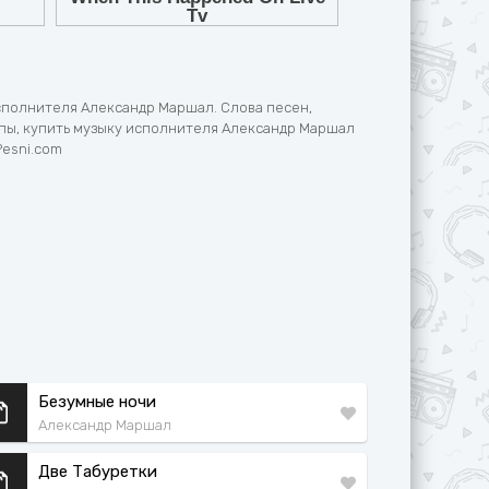
сполнителя Александр Маршал. Слова песен,
пы, купить музыку исполнителя Александр Маршал
Pesni.com
Безумные ночи
Александр Маршал
Две Табуретки