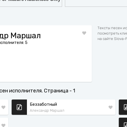
7
8
9
Тексты песен и
др Маршал
посмотреть кли
на сайте Slova-
исполнителя: 5
сен исполнителя. Страница - 1
Беззаботный
Александр Маршал