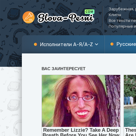
Зарубежная, 
Клипы
Все тексты п
Популярные и
Русские
Исполнители А-Я/A-Z
А
A
Б
B
В
C
Г
D
Д
E
Е
F