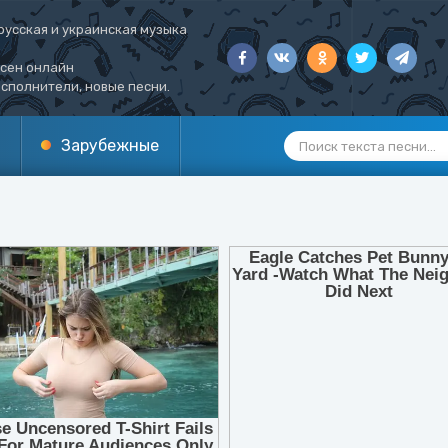
русская и украинская музыка
есен онлайн
сполнители, новые песни.
Зарубежные
1
2
3
4
5
6