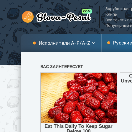
Зарубежная, 
Клипы
Все тексты п
Популярные и
Русские
Исполнители А-Я/A-Z
А
A
Б
B
В
C
Г
D
Д
E
Е
F