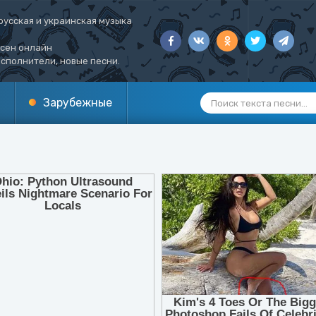
русская и украинская музыка
есен онлайн
сполнители, новые песни.
Зарубежные
1
2
3
4
5
6