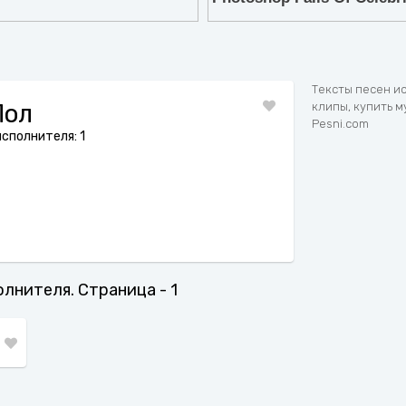
7
8
9
Тексты песен и
Пол
клипы, купить м
Pesni.com
сполнителя: 1
олнителя. Страница - 1