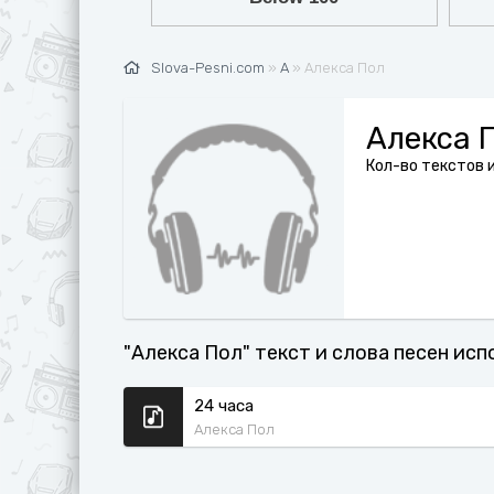
Ж
G
З
H
Slova-Pesni.com
»
А
» Алекса Пол
И
I
К
J
Алекса 
Л
K
Кол-во текстов и
М
L
Н
M
О
N
П
O
"Алекса Пол" текст и слова песен исп
Р
P
С
Q
24 часа
Алекса Пол
Т
R
У
S