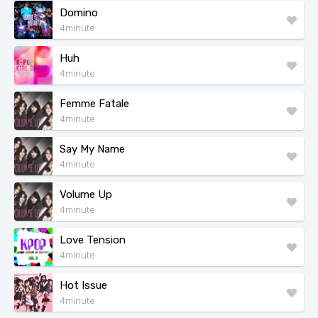
Domino
4minute
Huh
4minute
Femme Fatale
4minute
Say My Name
4minute
Volume Up
4minute
Love Tension
4minute
Hot Issue
4minute