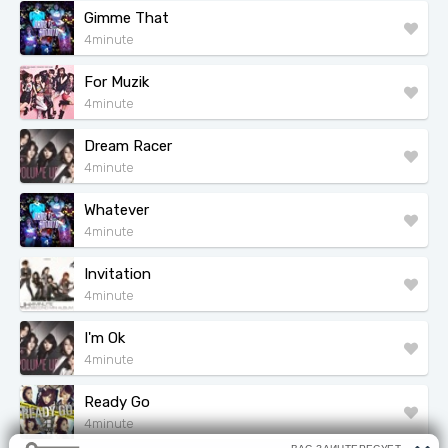
Gimme That
4minute
For Muzik
4minute
Dream Racer
4minute
Whatever
4minute
Invitation
4minute
I'm Ok
4minute
Ready Go
4minute