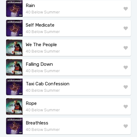
Rain
40 Below Summer
Self Medicate
40 Below Summer
We The People
40 Below Summer
Falling Down
40 Below Summer
Taxi Cab Confession
40 Below Summer
Rope
40 Below Summer
Breathless
40 Below Summer