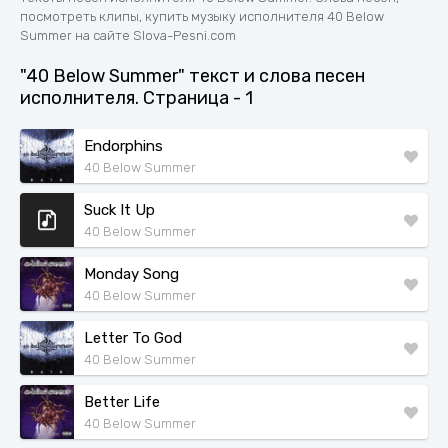
посмотреть клипы, купить музыку исполнителя 40 Below
Summer на сайте Slova-Pesni.com
"40 Below Summer" текст и слова песен
исполнителя. Страница - 1
Endorphins
40 Below Summer
Suck It Up
40 Below Summer
Monday Song
40 Below Summer
Letter To God
40 Below Summer
Better Life
40 Below Summer