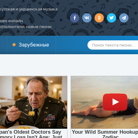
русская и украинская музыка
есен онлайн
сполнители, новые песни.
Зарубежные
1
2
3
4
5
6