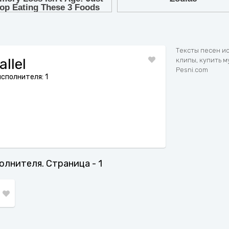
7
8
9
Тексты песен ис
llel
клипы, купить м
Pesni.com
сполнителя: 1
полнителя. Страница - 1