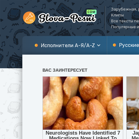
Зарубежная, 
Клипы
Все тексты п
Популярные и
Русские
Исполнители А-Я/A-Z
А
A
Б
B
В
C
Г
D
Д
E
Е
F